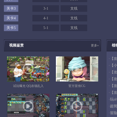
关卡3
3-1
支线
关卡4
4-1
支线
关卡5
5-1
支线
视频鉴赏
植
更多»
·
【攻
·
【
·
【攻
·
【攻
·
【攻
试玩曝光 QQ农场乱入
官方宣传CG
·
【
·
玩ol
·
超简
·
冒险