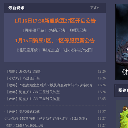
最新资讯
更多»
1月16日17:30新服豌豆27区开启公告
[勇闯僵尸岛]
[塔防玩法]
[联盟玩法]
1月15日豌豆1区、2区停服更新公告
[活跃度系统]
[时光之旅]
[捉小鸡与护农田]
《
·
【攻略】海盗湾2-1攻略
12-26
·
【小技巧】巧过僵尸岛
12-26
·
【攻略】28级秦始皇之后关卡以及海盗篇章前2节攻略简介
12-26
图鉴
·
【攻略】海盗关11-3/4 三星过关阵型
12-26
·
【攻略】海盗关11-3/4 三星过关阵型
12-05
·
【攻略】无尽模式略解
11-27
·
玩ol你必须知道的事！已更新至27条+红字（1.2.3版本）
11-27
·
植物大战僵尸ol 联盟玩法
11-27