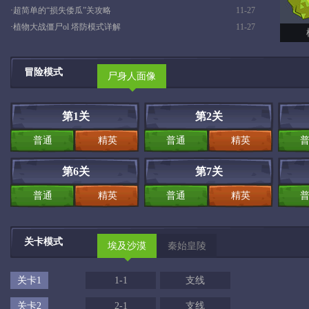
·
超简单的“损失倭瓜”关攻略
11-27
·
植物大战僵尸ol 塔防模式详解
11-27
冒险模式
尸身人面像
第1关
第2关
普通
精英
普通
精英
第6关
第7关
普通
精英
普通
精英
关卡模式
埃及沙漠
秦始皇陵
关卡1
1-1
支线
关卡2
2-1
支线