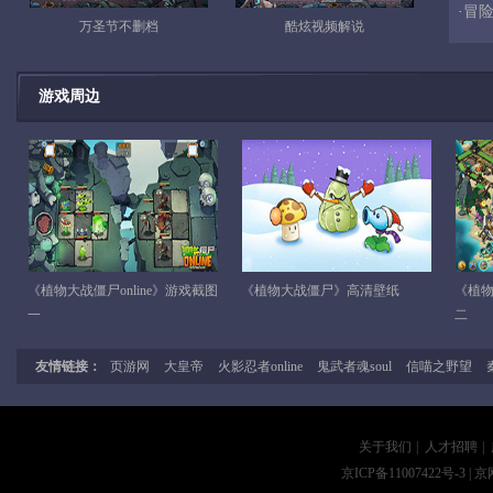
·
冒
万圣节不删档
酷炫视频解说
游戏周边
《植物大战僵尸online》游戏截图
《植物大战僵尸》高清壁纸
《植物
一
二
友情链接：
页游网
大皇帝
火影忍者online
鬼武者魂soul
信喵之野望
关于我们
|
人才招聘
|
京ICP备11007422号-3
| 京