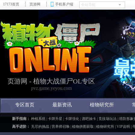
17173首页
页游网
手机客户端
页游网 -
植物大战僵尸OL专区
pvz.game.yeyou.com
专区首页
最新资讯
植物研究所
新手指南：
种植系统
|
卡牌升星
|
卡牌强化
|
酒吧抽卡
|
竞技场玩法
|
塔防形象
高手进阶：
无尽的挑战
|
营养师召唤
|
植物拼图获取
|
植物研究所
|
VIP说明
|